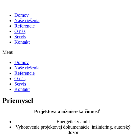
Domov
Naše riešenia
Referencie
O nás
Servis
Kontakt
Menu
Domov
Naše riešenia
Referencie
O nás
Servis
Kontakt
Priemysel
Projektová a inžinierska činnosť
Energetický audit
Vyhotovenie projektovej dokumentácie, inžiniering, autorský
dozor